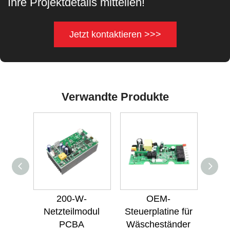
Ihre Projektdetails mitteilen!
Jetzt kontaktieren >>>
Verwandte Produkte
200-W-
OEM-
60-
Netzteilmodul
Steuerplatine für
PCBA
Wäscheständer