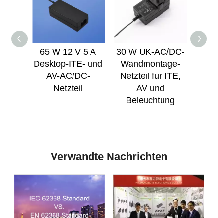
65 W 12 V 5 A
30 W UK-AC/DC-
Desktop-ITE- und
Wandmontage-
Wan
AV-AC/DC-
Netzteil für ITE,
Netz
Netzteil
AV und
Beleuchtung
Be
Verwandte Nachrichten