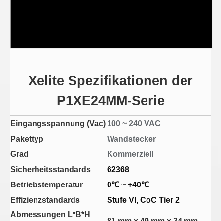
Xelite Spezifikationen der
P1XE24MM-Serie
Eingangsspannung (Vac)
100 ~ 240 VAC
Pakettyp
Wandstecker
Grad
Kommerziell
Sicherheitsstandards
62368
Betriebstemperatur
0℃ ~ +40℃
Effizienzstandards
Stufe VI, CoC Tier 2
Abmessungen L*B*H
81 mm x 49 mm x 34 mm