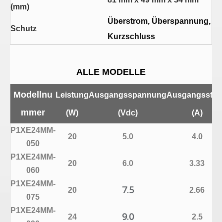
(mm)
Überstrom, Überspannung,
Schutz
Kurzschluss
ALLE MODELLE
Modellnu
Leistung
Ausgangsspannung
Ausgangsstr
mmer
(W)
(Vdc)
(A)
P1XE24MM-
20
5.0
4.0
050
P1XE24MM-
20
6.0
3.33
060
P1XE24MM-
7.5
20
2.66
075
P1XE24MM-
9.0
24
2.5