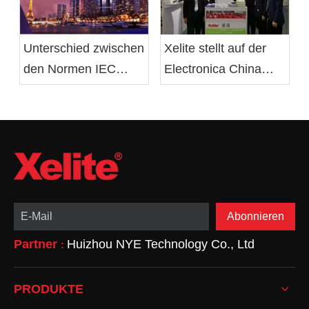
Xelite stellt auf der
Unterschied zwischen
Electronica China
den Normen IEC
Show 2019 neue
62368 und EN 62368
Netzteile und LED-
Treiber vor
Abonnieren
Partner
Huizhou NYE Technology Co., Ltd
:
PRODUKTE