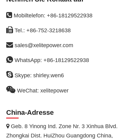

Mobiltelefon: +86-18129522938

Tel.: +86-752-3218638

sales@xelitepower.com

WhatsApp: +86-18129522938

Skype: shirley.wen6

WeChat: xelitepower
China-Adresse
Geb. 8 Yinong Ind. Zone Nr. 3 Xinhua Blvd.

Zhongkai Dist. HuiZhou Guangdong China,